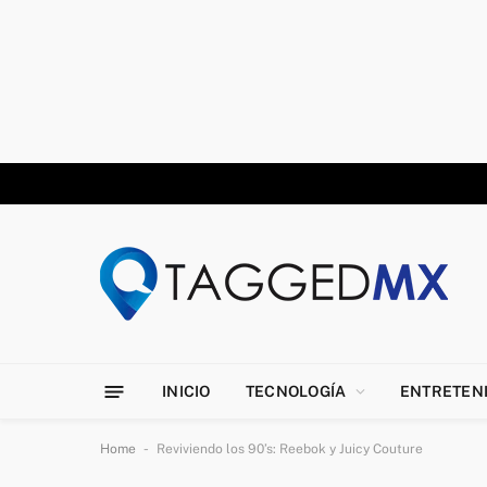
INICIO
TECNOLOGÍA
ENTRETEN
-
Home
Reviviendo los 90’s: Reebok y Juicy Couture