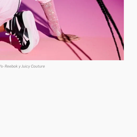
's- Reebok y Juicy Couture