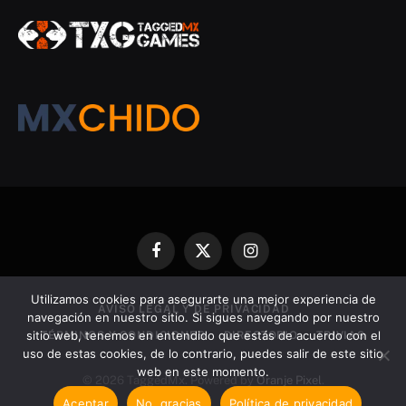
Facebook
X
Instagram
(Twitter)
Utilizamos cookies para asegurarte una mejor experiencia de
AVISO LEGAL Y DE PRIVACIDAD
navegación en nuestro sitio. Si sigues navegando por nuestro
sitio web, tenemos en entendido que estás de acuerdo con el
TÉRMINOS Y CONDICIONES
DIRECTORIO
TRIVIAS
uso de estas cookies, de lo contrario, puedes salir de este sitio
web en este momento.
© 2026 TaggedMx. Powered by
Oranje Pixel
.
Aceptar
No, gracias
Política de privacidad