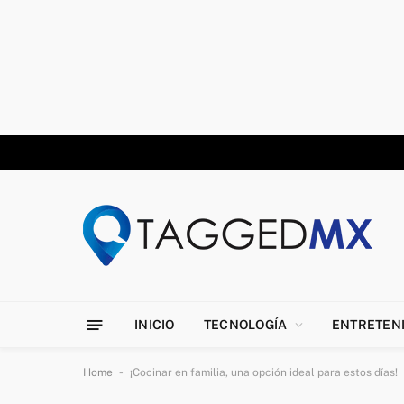
INICIO
TECNOLOGÍA
ENTRETEN
-
Home
¡Cocinar en familia, una opción ideal para estos días!