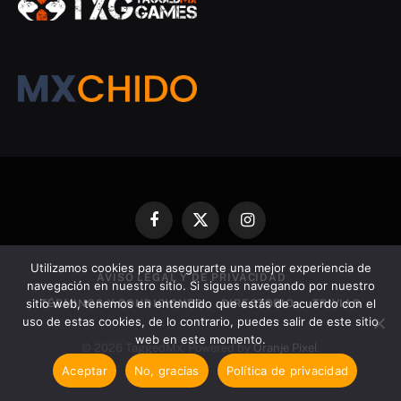
Facebook
X
Instagram
(Twitter)
Utilizamos cookies para asegurarte una mejor experiencia de
AVISO LEGAL Y DE PRIVACIDAD
navegación en nuestro sitio. Si sigues navegando por nuestro
sitio web, tenemos en entendido que estás de acuerdo con el
TÉRMINOS Y CONDICIONES
DIRECTORIO
TRIVIAS
uso de estas cookies, de lo contrario, puedes salir de este sitio
web en este momento.
© 2026 TaggedMx. Powered by
Oranje Pixel
.
Aceptar
No, gracias
Política de privacidad