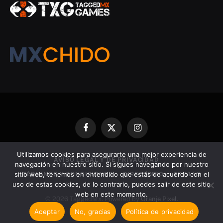
Facebook
X
Instagram
(Twitter)
Utilizamos cookies para asegurarte una mejor experiencia de
AVISO LEGAL Y DE PRIVACIDAD
navegación en nuestro sitio. Si sigues navegando por nuestro
sitio web, tenemos en entendido que estás de acuerdo con el
TÉRMINOS Y CONDICIONES
DIRECTORIO
TRIVIAS
uso de estas cookies, de lo contrario, puedes salir de este sitio
web en este momento.
© 2026 TaggedMx. Powered by
Oranje Pixel
.
Aceptar
No, gracias
Política de privacidad