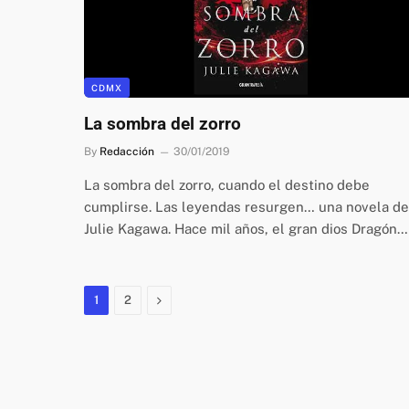
CDMX
La sombra del zorro
By
Redacción
30/01/2019
La sombra del zorro, cuando el destino debe
cumplirse. Las leyendas resurgen… una novela de
Julie Kagawa. Hace mil años, el gran dios Dragón…
Next
1
2