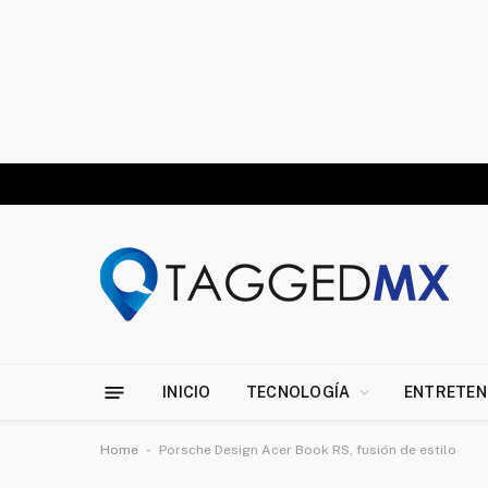
INICIO
TECNOLOGÍA
ENTRETEN
-
Home
Porsche Design Acer Book RS, fusión de estilo