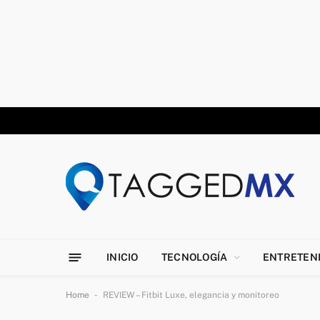
INICIO
TECNOLOGÍA
ENTRETEN
-
Home
REVIEW – Fitbit Luxe, elegancia y monitoreo