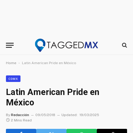
-
Home
Latin American Pride en México
CDMX
Latin American Pride en
México
By
Redacción
09/05/2018
Updated:
19/03/2025
2 Mins Read