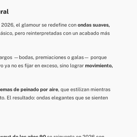
ral
 2026, el glamour se redefine con
ondas suaves,
 clásico, pero reinterpretadas con un acabado más
s largos —bodas, premiaciones o galas— porque
vo ya no es fijar en exceso, sino lograr
movimiento,
temas de peinado por aire
, que estilizan mientras
to. El resultado: ondas elegantes que se sienten
wout de los años 90
se reinventa en 2026 con