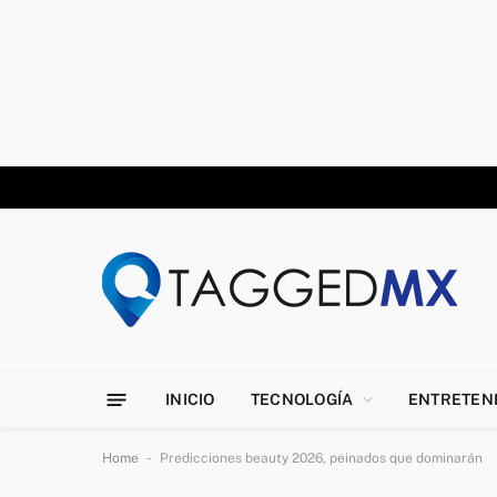
INICIO
TECNOLOGÍA
ENTRETEN
-
Home
Predicciones beauty 2026, peinados que dominarán