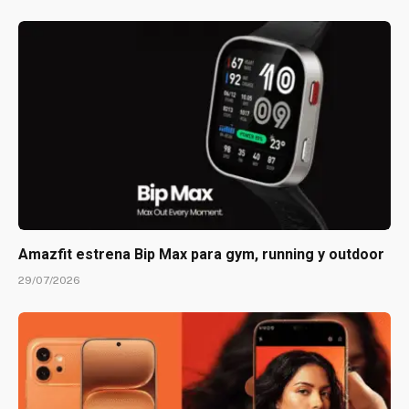
Amazfit estrena Bip Max para gym, running y outdoor
29/07/2026