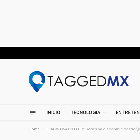
INICIO
TECNOLOGÍA
ENTRETEN
-
Home
¡HUAWEI WATCH FIT 5 Series ya disponible desde $