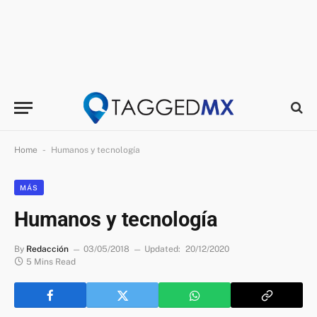
-
Home
Humanos y tecnología
MÁS
Humanos y tecnología
By
Redacción
03/05/2018
Updated:
20/12/2020
5 Mins Read