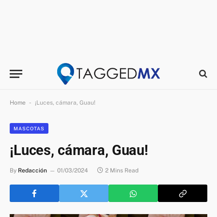
-
Home
¡Luces, cámara, Guau!
MASCOTAS
¡Luces, cámara, Guau!
By
Redacción
01/03/2024
2 Mins Read