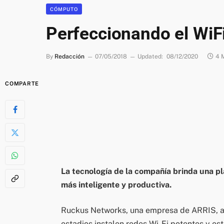
CÓMPUTO
Perfeccionando el WiF
By
Redacción
07/05/2018
Updated:
08/12/2020
4 
COMPARTE
La tecnología de la compañía brinda una p
más inteligente y productiva.
Ruckus Networks, una empresa de ARRIS, an
estadios instalen redes Wi-Fi potentes y e