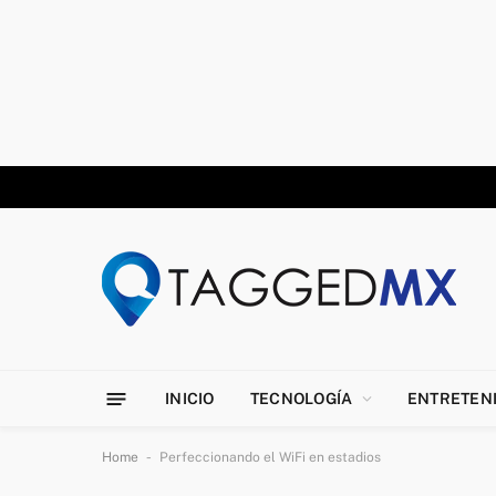
INICIO
TECNOLOGÍA
ENTRETEN
-
Home
Perfeccionando el WiFi en estadios