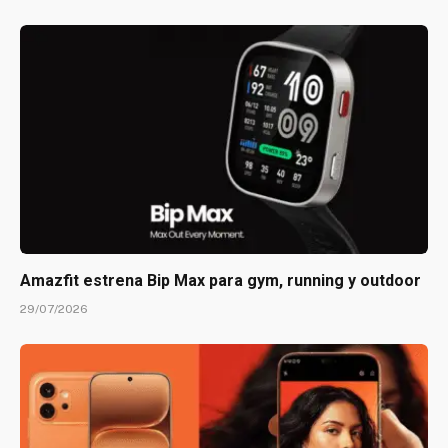
Amazfit estrena Bip Max para gym, running y outdoor
29/07/2026