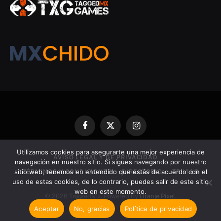
Facebook
X
Instagram
(Twitter)
Utilizamos cookies para asegurarte una mejor experiencia de
AVISO LEGAL Y DE PRIVACIDAD
navegación en nuestro sitio. Si sigues navegando por nuestro
sitio web, tenemos en entendido que estás de acuerdo con el
TÉRMINOS Y CONDICIONES
DIRECTORIO
TRIVIAS
uso de estas cookies, de lo contrario, puedes salir de este sitio
web en este momento.
© 2026 TaggedMx. Powered by
Oranje Pixel
.
Aceptar
No, gracias
Política de privacidad