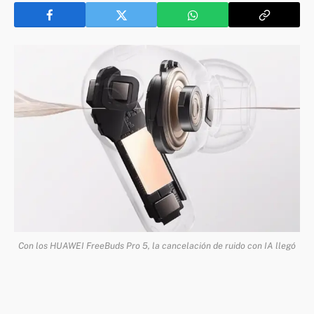
Con los HUAWEI FreeBuds Pro 5, la cancelación de ruido con IA llegó