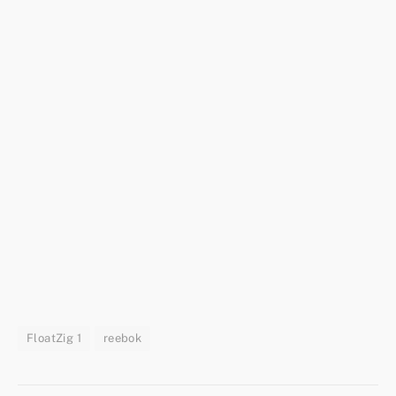
FloatZig 1
reebok