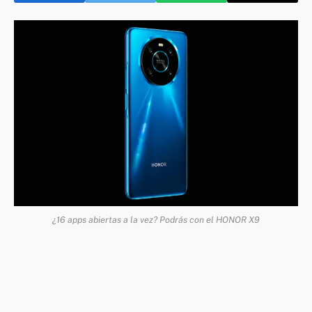
¿16 apps abiertas a la vez? Podrás con el HONOR X9