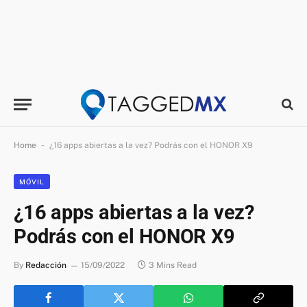
-
Home
¿16 apps abiertas a la vez? Podrás con el HONOR X9
MÓVIL
¿16 apps abiertas a la vez?
Podrás con el HONOR X9
By
Redacción
15/09/2022
3 Mins Read