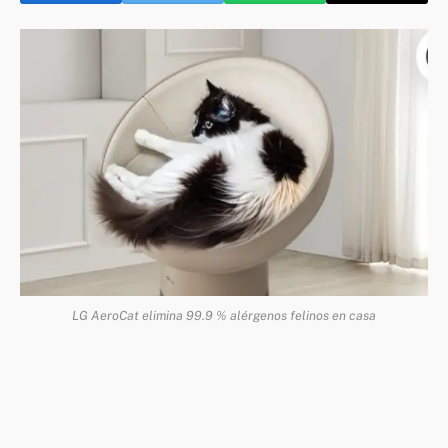
LG AeroCat elimina 99.9 % alérgenos felinos en casa