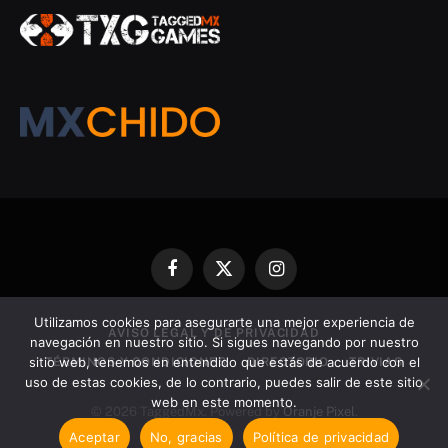
Facebook
X
Instagram
(Twitter)
Utilizamos cookies para asegurarte una mejor experiencia de
AVISO LEGAL Y DE PRIVACIDAD
navegación en nuestro sitio. Si sigues navegando por nuestro
sitio web, tenemos en entendido que estás de acuerdo con el
TÉRMINOS Y CONDICIONES
DIRECTORIO
TRIVIAS
uso de estas cookies, de lo contrario, puedes salir de este sitio
web en este momento.
© 2026 TaggedMx. Powered by
Oranje Pixel
.
Aceptar
No, gracias
Política de privacidad