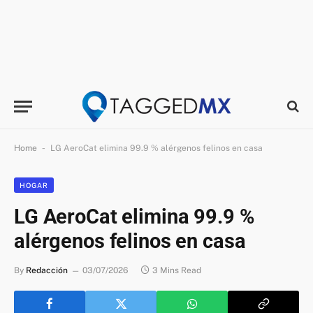
-
Home
LG AeroCat elimina 99.9 % alérgenos felinos en casa
HOGAR
LG AeroCat elimina 99.9 %
alérgenos felinos en casa
By
Redacción
03/07/2026
3 Mins Read