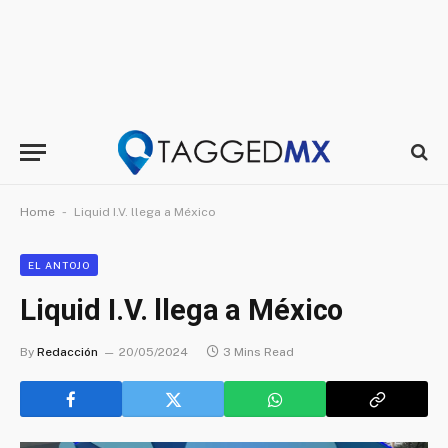
-
Home
Liquid I.V. llega a México
EL ANTOJO
Liquid I.V. llega a México
By
Redacción
20/05/2024
3 Mins Read