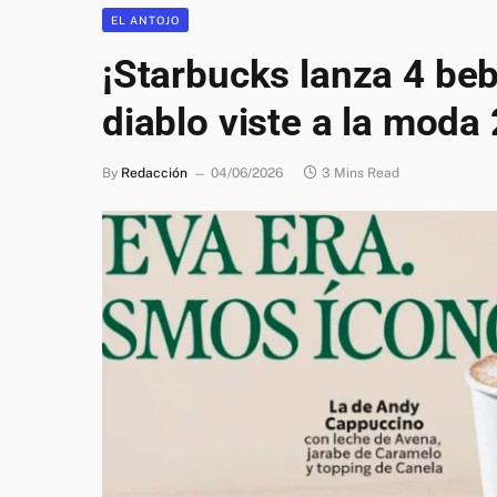
EL ANTOJO
¡Starbucks lanza 4 beb
diablo viste a la moda 
By
Redacción
04/06/2026
3 Mins Read