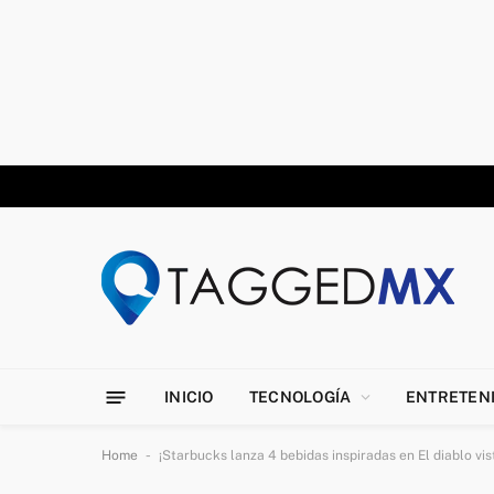
INICIO
TECNOLOGÍA
ENTRETEN
-
Home
¡Starbucks lanza 4 bebidas inspiradas en El diablo vis