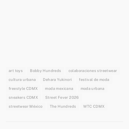
art toys
Bobby Hundreds
colaboraciones streetwear
cultura urbana
Dehara Yukinori
festival de moda
freestyle CDMX
moda mexicana
moda urbana
sneakers CDMX
Street Fever 2026
streetwear México
The Hundreds
WTC CDMX